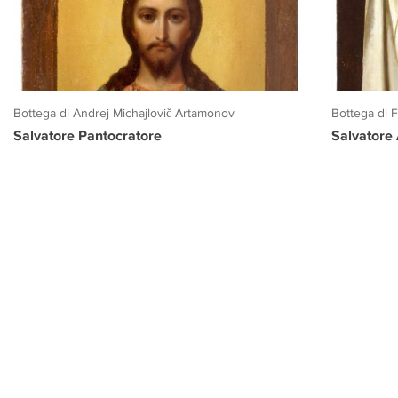
Bottega di Andrej Michajlovič Artamonov
Bottega di 
Salvatore Pantocratore
Salvatore
PROGETTO CULTURA
INFORMAZIONI