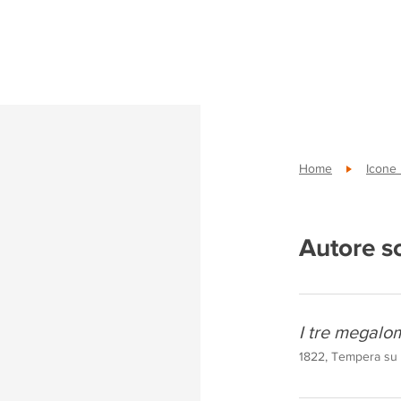
Home
Icone
Autore s
I tre megalom
1822, Tempera su t