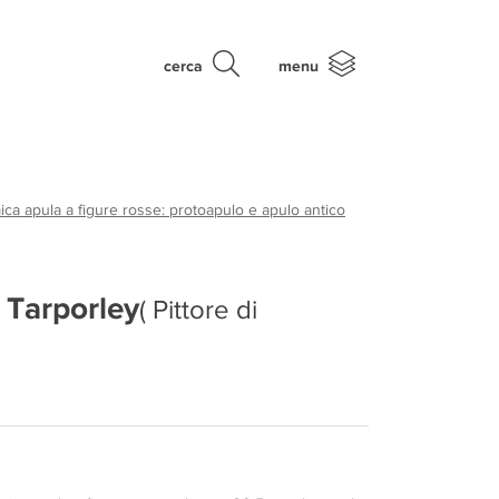
cerca
menu
ca apula a figure rosse: protoapulo e apulo antico
i Tarporley
( Pittore di