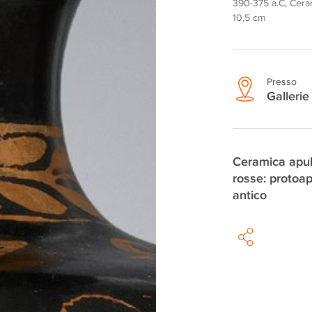
390-375 a.C, Ceram
10,5 cm
Presso
Gallerie 
Ceramica apul
rosse: protoap
antico