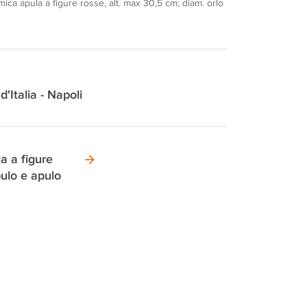
ica apula a figure rosse, alt. max 30,5 cm; diam. orlo
d'Italia - Napoli
a a figure
ulo e apulo