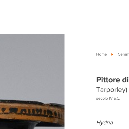
Home
Cerami
Pittore d
Tarporley)
secolo IV a.C.
Hydria