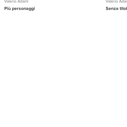
Valerio Adami
Valerio Ada
Più personaggi
Senza tito
PROGETTO CULTURA
INFORMAZIONI
CONTATTI