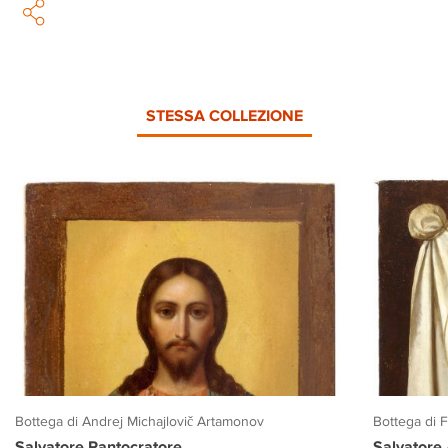
STESSA COLLEZIONE
Bottega di Andrej Michajlovič Artamonov
Bottega di 
Salvatore Pantocratore
Salvatore