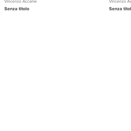
Vincenzo Accame
Vincenzo A
Senza titolo
Senza tito
PROGETTO CULTURA
INFORMAZIONI
CONTATTI