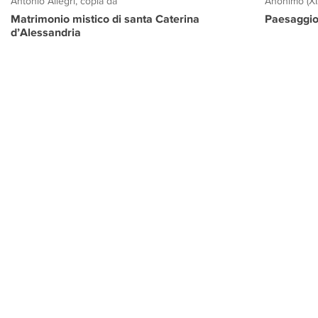
Antonio Allegri, copia da
Anonimo (XI
Matrimonio mistico di santa Caterina
Paesaggio
d’Alessandria
PROGETTO CULTURA
INFORMAZIONI
CONTATTI