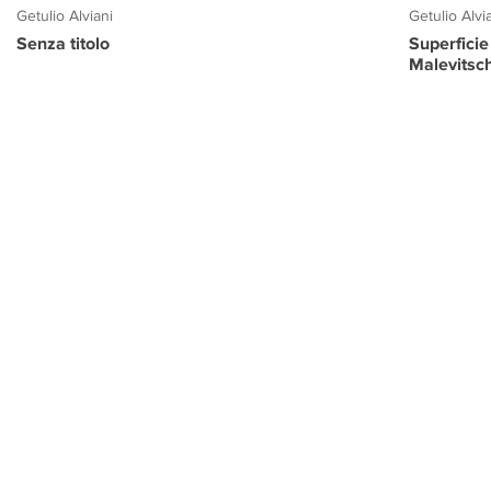
Getulio Alviani
Getulio Alvi
Senza titolo
Superficie
Malevitsc
PROGETTO CULTURA
INFORMAZIONI
CONTATTI