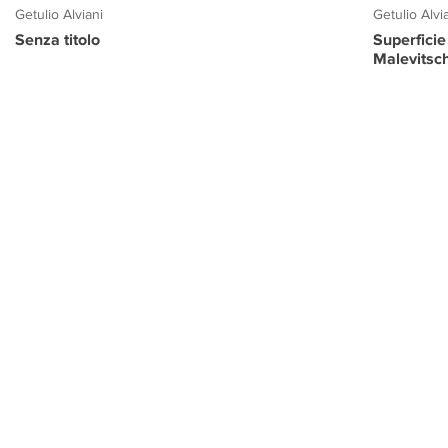
Getulio Alviani
Getulio Alvi
Senza titolo
Superficie
Malevitsc
PROGETTO CULTURA
INFORMAZIONI
CONTATTI