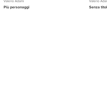
Valerio Adami
Valerio Ada
Più personaggi
Senza tito
PROGETTO CULTURA
INFORMAZIONI
CONTATTI