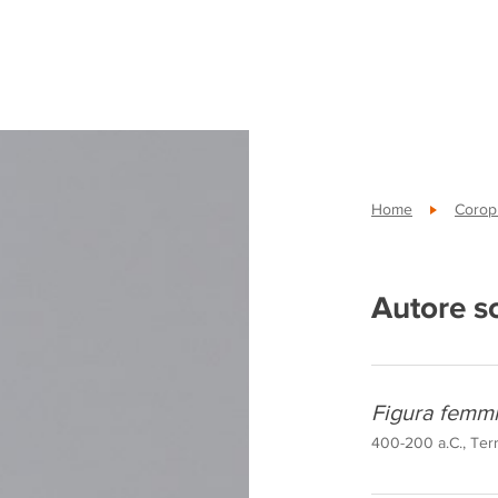
Home
Coropl
Autore s
Figura femmi
400-200 a.C., Terr