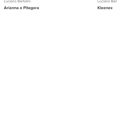
Luciano Bartolini
Luciano Bart
Arianna e Pitagora
Kleenex
PROGETTO CULTURA
INFORMAZIONI
CONTATTI