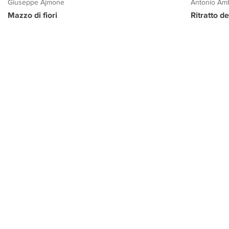
Giuseppe Ajmone
Antonio Amb
Mazzo di fiori
Ritratto d
PROGETTO CULTURA
INFORMAZIONI
CONTATTI