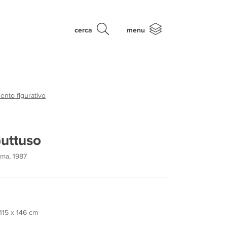
cerca
menu
nto figurativo
uttuso
oma, 1987
 115 x 146 cm