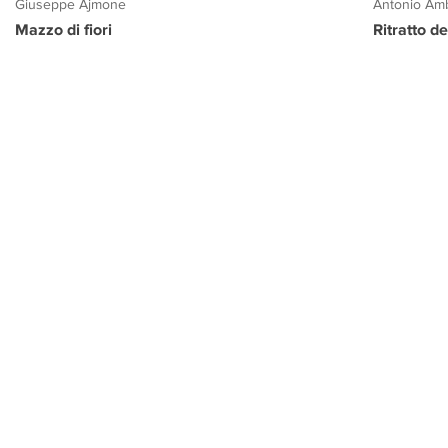
Giuseppe Ajmone
Antonio Amb
Mazzo di fiori
Ritratto d
PROGETTO CULTURA
INFORMAZIONI
CONTATTI