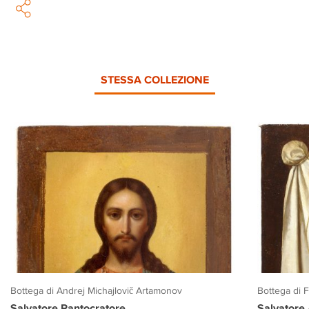
STESSA COLLEZIONE
Bottega di Andrej Michajlovič Artamonov
Bottega di 
Salvatore Pantocratore
Salvatore