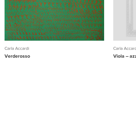
Carla Accar
Carla Accardi
Viola – az
Verderosso
PROGETTO CULTURA