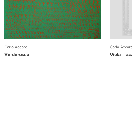
Carla Accar
Carla Accardi
Viola – az
Verderosso
PROGETTO CULTURA