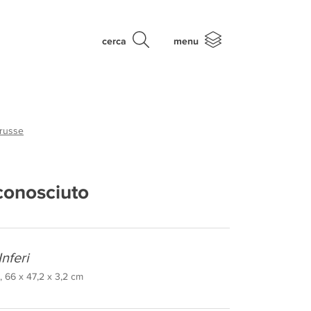
cerca
menu
 russe
conosciuto
Inferi
 66 x 47,2 x 3,2 cm