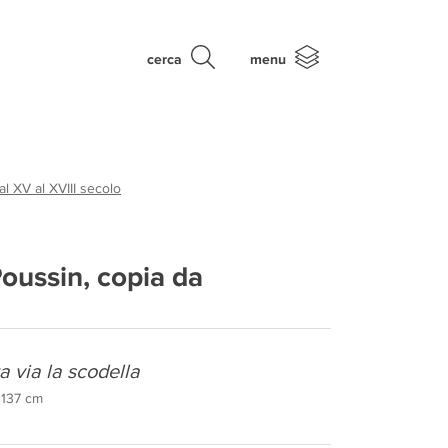
cerca
menu
al XV al XVIII secolo
Poussin, copia da
 via la scodella
x 137 cm