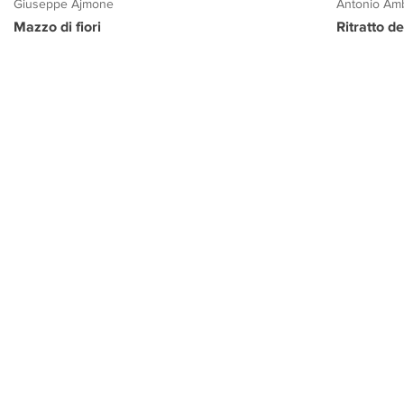
Giuseppe Ajmone
Antonio Amb
Mazzo di fiori
Ritratto d
PROGETTO CULTURA
INFORMAZIONI
CONTATTI