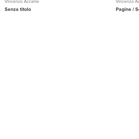
Vincenzo Accame
Vincenzo A
Senza titolo
Pagine / S
PROGETTO CULTURA
INFORMAZIONI
CONTATTI