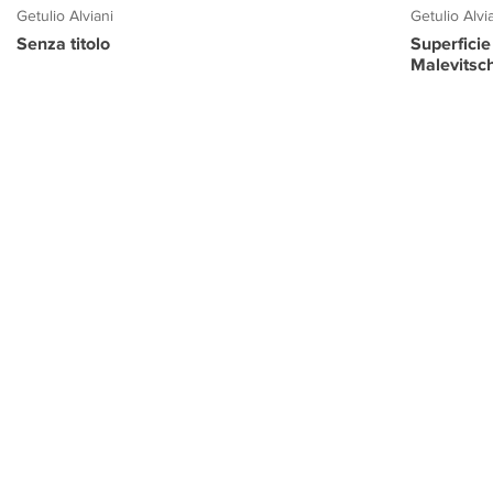
Getulio Alviani
Getulio Alvi
Senza titolo
Superficie
Malevitsc
PROGETTO CULTURA
INFORMAZIONI
CONTATTI