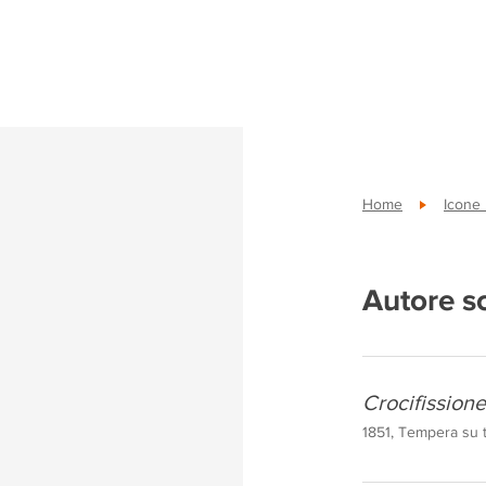
Home
Icone
Autore s
Crocifission
1851, Tempera su t