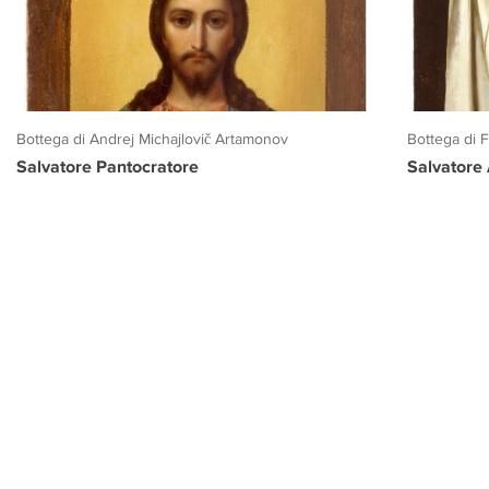
Bottega di Andrej Michajlovič Artamonov
Bottega di 
Salvatore Pantocratore
Salvatore
PROGETTO CULTURA
INFORMAZIONI