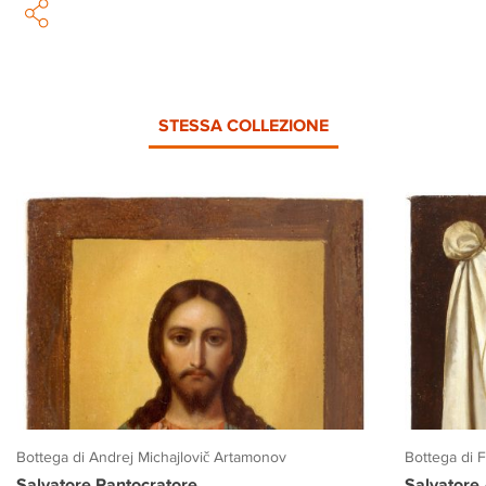
STESSA COLLEZIONE
Bottega di Andrej Michajlovič Artamonov
Bottega di 
Salvatore Pantocratore
Salvatore