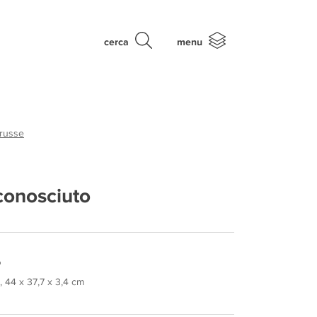
cerca
menu
 russe
conosciuto
 44 x 37,7 x 3,4 cm