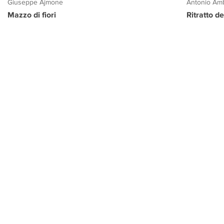
Giuseppe Ajmone
Antonio Amb
Mazzo di fiori
Ritratto d
PROGETTO CULTURA
INFORMAZIONI
CONTATTI