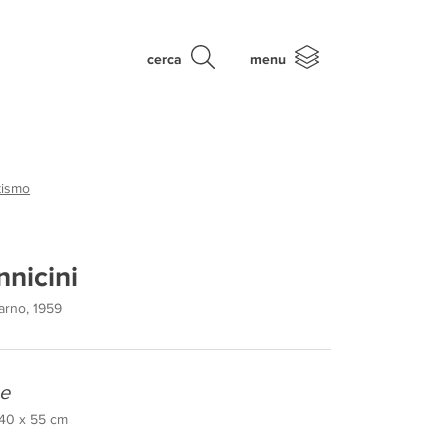
cerca
menu
tismo
nnicini
arno, 1959
e
, 40 x 55 cm