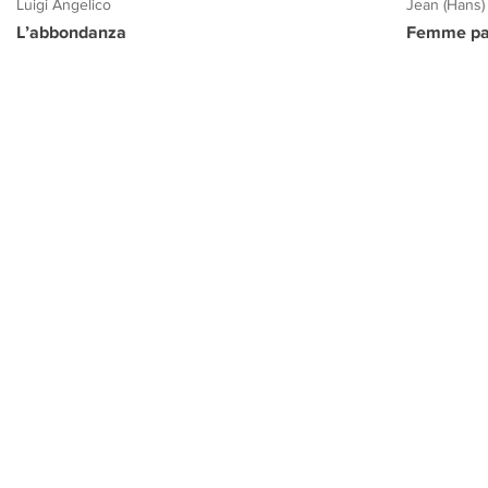
Luigi Angelico
Jean (Hans)
L’abbondanza
Femme pa
PROGETTO CULTURA
INFORMAZIONI
CONTATTI