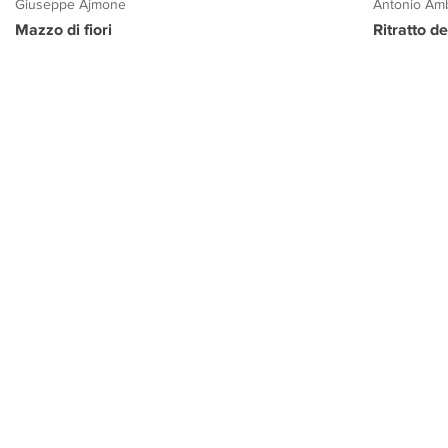
Giuseppe Ajmone
Antonio Amb
Mazzo di fiori
Ritratto d
PROGETTO CULTURA
INFORMAZIONI
CONTATTI