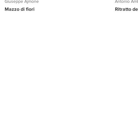
Giuseppe Ajmone
Antonio Amb
Mazzo di fiori
Ritratto d
PROGETTO CULTURA
INFORMAZIONI
CONTATTI