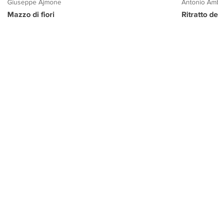
Giuseppe Ajmone
Antonio Amb
Mazzo di fiori
Ritratto d
PROGETTO CULTURA
INFORMAZIONI
CONTATTI