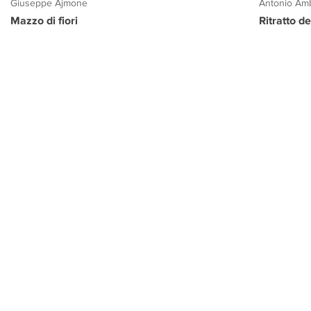
Giuseppe Ajmone
Antonio Amb
Mazzo di fiori
Ritratto d
PROGETTO CULTURA
INFORMAZIONI
CONTATTI