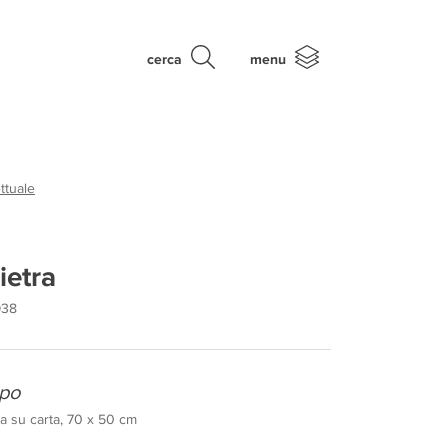
cerca
menu
ttuale
ietra
938
po
a su carta, 70 x 50 cm