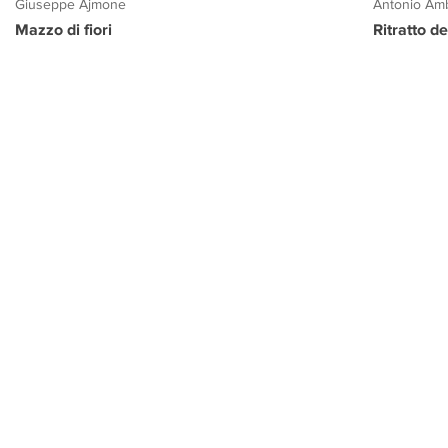
Giuseppe Ajmone
Antonio Amb
Mazzo di fiori
Ritratto d
PROGETTO CULTURA
INFORMAZIONI
CONTATTI