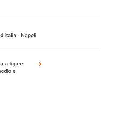
d'Italia - Napoli
a a figure
medio e