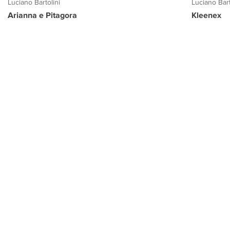
Luciano Bartolini
Luciano Bart
Arianna e Pitagora
Kleenex
PROGETTO CULTURA
INFORMAZIONI
CONTATTI