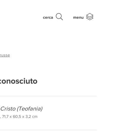
cerca
menu
 russe
conosciuto
Cristo (Teofania)
 71,7 x 60,5 x 3,2 cm