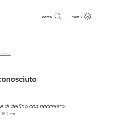
cerca
menu
astica
conosciuto
a di delfino con nocchiero
x 15,2 cm