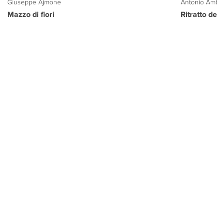
Giuseppe Ajmone
Antonio Amb
Mazzo di fiori
Ritratto d
PROGETTO CULTURA
INFORMAZIONI
CONTATTI