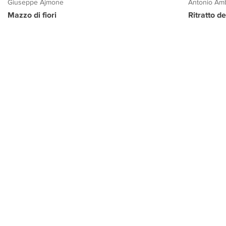
Giuseppe Ajmone
Antonio Amb
Mazzo di fiori
Ritratto d
PROGETTO CULTURA
INFORMAZIONI
CONTATTI