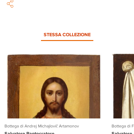
STESSA COLLEZIONE
Bottega di Andrej Michajlovič Artamonov
Bottega di 
Salvatore Pantocratore
Salvatore