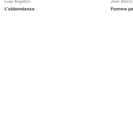
Luigi Angelico
Jean (Hans)
L’abbondanza
Femme pa
PROGETTO CULTURA
INFORMAZIONI
CONTATTI