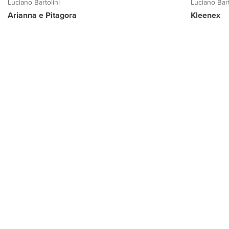
Luciano Bartolini
Luciano Bart
Arianna e Pitagora
Kleenex
PROGETTO CULTURA
INFORMAZIONI
CONTATTI