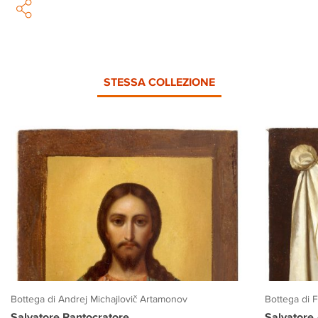
STESSA COLLEZIONE
Bottega di Andrej Michajlovič Artamonov
Bottega di 
Salvatore Pantocratore
Salvatore