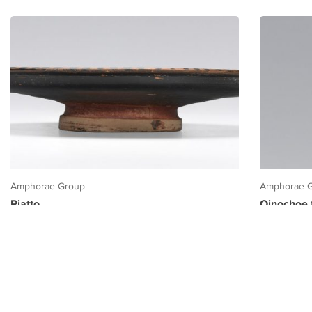
Amphorae Group
Amphorae 
Piatto
Oinochoe t