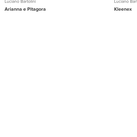
Luciano Bartolini
Luciano Bart
Arianna e Pitagora
Kleenex
PROGETTO CULTURA
INFORMAZIONI
CONTATTI