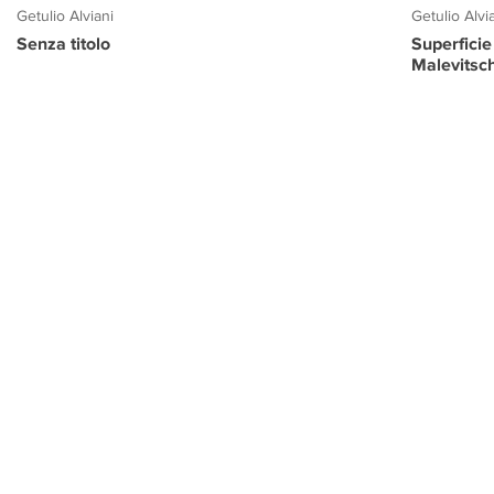
Getulio Alviani
Getulio Alvi
Senza titolo
Superficie
Malevitsc
PROGETTO CULTURA
INFORMAZIONI
CONTATTI