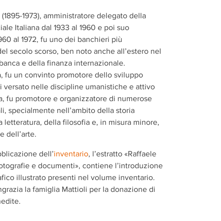
 (1895-1973)
, amministratore delegato della
e Italiana dal 1933 al 1960 e poi suo
960 al 1972, fu uno dei banchieri più
del secolo scorso, ben noto anche all’estero nel
banca e della finanza internazionale.
, fu un convinto promotore dello sviluppo
i versato nelle discipline umanistiche e attivo
ia, fu promotore e organizzatore di numerose
ali, specialmente nell’ambito della storia
letteratura, della filosofia e, in misura minore,
e dell’arte.
blicazione dell’
inventario
, l
’estratto «Raffaele
 fotografie e documenti», contiene l’introduzione
afico illustrato presenti nel volume inventario.
ingrazia la famiglia Mattioli per la donazione di
nedite.